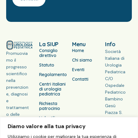
La SIUP
Menu
Info
Consiglio
Home
Società
Promuovia
direttivo
Italiana di
Chi siamo
mo il
Statuto
Urologia
progresso
Eventi
Pediatrica
scientifico
Regolamento
C/O
Contatti
nella
Centri italiani
Ospedale
prevenzion
di urologia
Pediatrico
pediatrica
e, diagnosi
Bambino
e
Richiesta
Gesù
trattament
patrocinio
Piazza S.
o delle
Link utili
Onofrio 4 –
patologie
Diamo valore alla tua privacy
00165 Roma
genito-
RM
urinarie in
Utilizziamo i cookie per migliorare la tua esperienza di