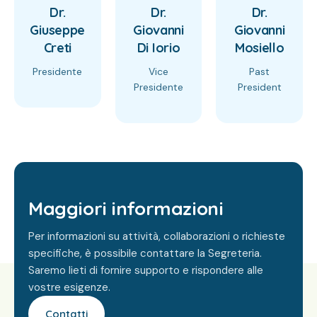
Dr.
Dr.
Dr.
Giuseppe
Giovanni
Giovanni
Creti
Di Iorio
Mosiello
Presidente
Vice
Past
Presidente
President
Maggiori informazioni
Per informazioni su attività, collaborazioni o richieste
specifiche, è possibile contattare la Segreteria.
Saremo lieti di fornire supporto e rispondere alle
vostre esigenze.
Contatti