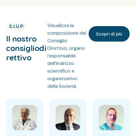
Visualizza la
S.I.U.P.
composizione del
Scopri di più
Il nostro
Consiglio
consiglio
di
Direttivo, organo
rettivo
responsabile
dell’indirizzo
scientifico e
organizzativo
della Società.