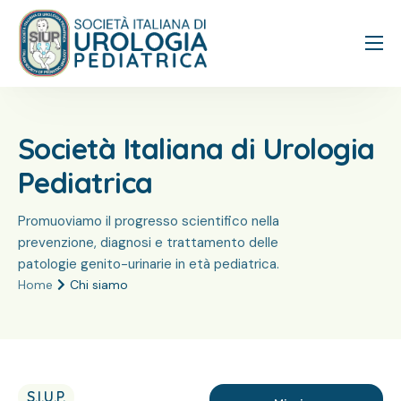
Home
Chi siamo
Società Italiana di Urologia
Eventi
Pediatrica
Contatti
Promuoviamo il progresso scientifico nella
prevenzione, diagnosi e trattamento delle
patologie genito-urinarie in età pediatrica.
Home
Chi siamo
S.I.U.P.