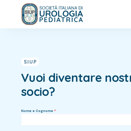
S.I.U.P
Vuoi diventare nost
socio?
Nome e Cognome
*